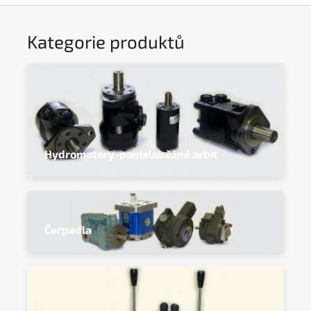
Kategorie produktů
Hydromotory-pomaloběžné orbit
Čerpadla