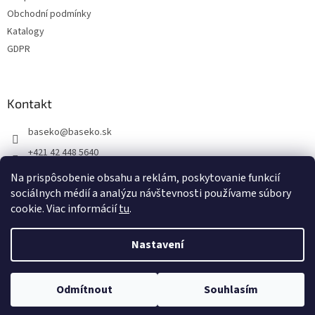
Obchodní podmínky
Katalogy
GDPR
Kontakt
baseko
@
baseko.sk
+421 42 448 5640
+421 905 152 051
Na prispôsobenie obsahu a reklám, poskytovanie funkcií
sociálnych médií a analýzu návštevnosti používame súbory
cookie. Viac informácií
tu
.
Vytvořil Shoptet
Nastavení
Copyright 2026
ehydraulika.cz
. Všechna práva vyhrazena.
Upravit
Odmítnout
Souhlasím
nastavení cookies