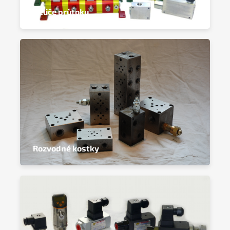
Děliče průtoku
Rozvodné kostky