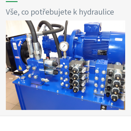
o
Vše, co potřebujete k hydraulice
d
u
k
t
ů