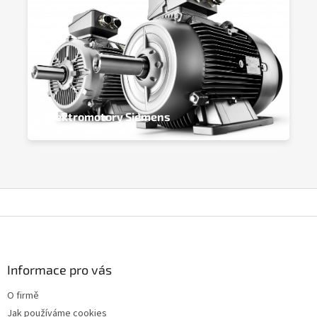
Elektromotory Siemens
Z
á
p
a
Informace pro vás
t
O firmě
í
Jak používáme cookies