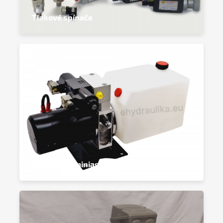
Tlakové spínače
Kompaktní miniagregáty